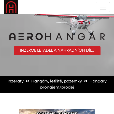
INZERCE LETADEL A NÁHRADNÍCH DÍLŮ
Inzeráty
Hangáry, letiště, pozemky
Hangáry
pronájem/prodej