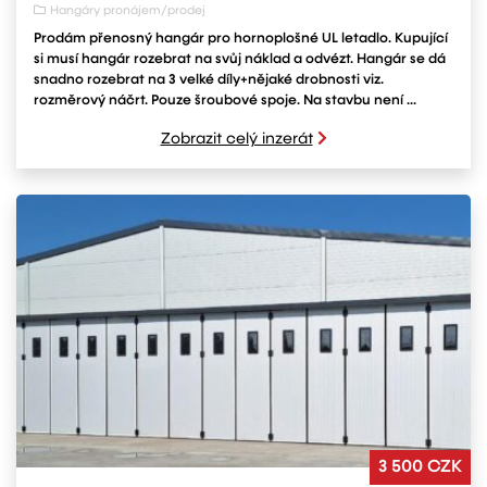
Hangáry pronájem/prodej
Prodám přenosný hangár pro hornoplošné UL letadlo. Kupující
si musí hangár rozebrat na svůj náklad a odvézt. Hangár se dá
snadno rozebrat na 3 velké díly+nějaké drobnosti viz.
rozměrový náčrt. Pouze šroubové spoje. Na stavbu není ...
Zobrazit celý inzerát
3 500 CZK