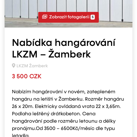
Zobrazit fotogalerii
5
Nabídka hangárování
LKZM – Žamberk
LKZM Žamberk
3 500 CZK
Nabízím hangárování v novém, zatepleném
hangáru na letišti v Žamberku. Rozměr hangáru
26 x 20m. Elektricky ovládaná vrata 22 x 3,65m.
Podlaha leštěný drátkobeton. Cena
hangárování podle rozměru letounu a délky
pronájmu.Od 3500 – 6500Kč/měsíc dle typu
letadla.