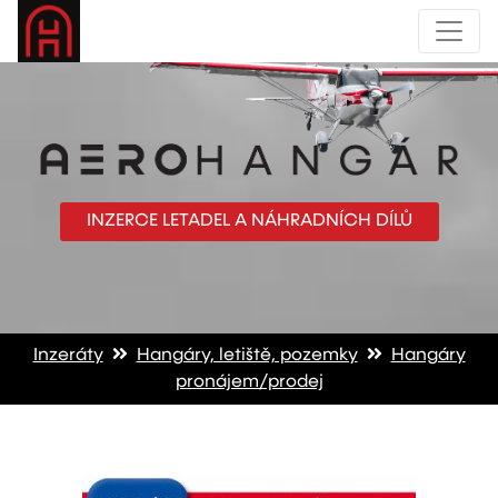
INZERCE LETADEL A NÁHRADNÍCH DÍLŮ
Inzeráty
Hangáry, letiště, pozemky
Hangáry
pronájem/prodej