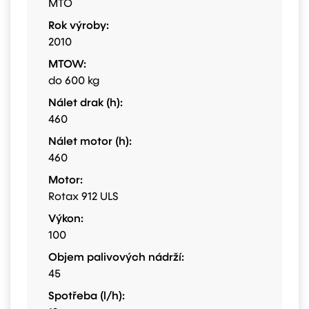
MTO
Rok výroby:
2010
MTOW:
do 600 kg
Nálet drak (h):
460
Nálet motor (h):
460
Motor:
Rotax 912 ULS
Výkon:
100
Objem palivových nádrží:
45
Spotřeba (l/h):