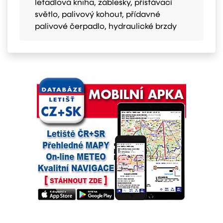
letadlová kniha, záblesky, přístávací
světlo, palivový kohout, přídavné
palivové čerpadlo, hydraulické brzdy