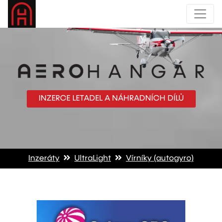
INZERCE LETADEL A NÁHRADNÍCH DÍLŮ
Inzeráty
UltraLight
Vírníky (autogyro)