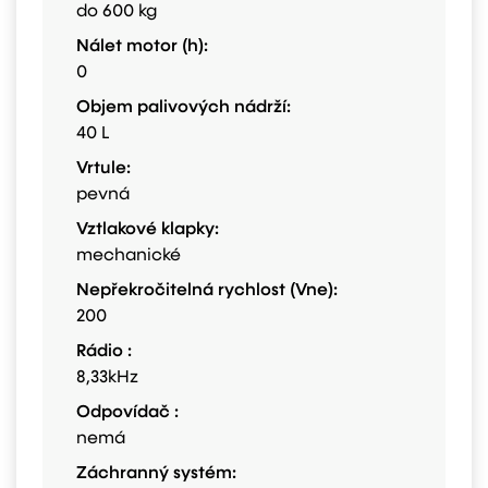
do 600 kg
Nálet motor (h):
0
Objem palivových nádrží:
40 L
Vrtule:
pevná
Vztlakové klapky:
mechanické
Nepřekročitelná rychlost (Vne):
200
Rádio :
8,33kHz
Odpovídač :
nemá
Záchranný systém: