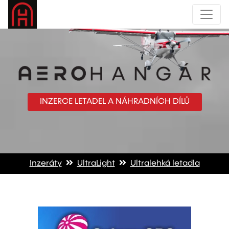
INZERCE LETADEL A NÁHRADNÍCH DÍLŮ
Inzeráty
UltraLight
Ultralehká letadla