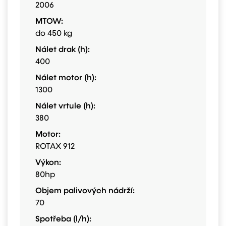
2006
MTOW:
do 450 kg
Nálet drak (h):
400
Nálet motor (h):
1300
Nálet vrtule (h):
380
Motor:
ROTAX 912
Výkon:
80hp
Objem palivových nádrží:
70
Spotřeba (l/h):