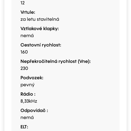
12
Vrtule:
za letu stavitelná
Vztlakové klapky:
nemá
Cestovní rychlost:
160
Nepřekročitelná rychlost (Vne):
230
Podvozek:
pevný
Rádio :
8,33kHz
Odpovídač :
nemá
ELT: