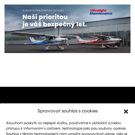
Spravovat souhlas s cookies
Abychom poskytli co nejlepší služby, používáme k ukládání a/nebo
Marketing: Michal Drásal
přístupu k informacím o zařízení, technologie jako jsou soubory cookies.
Technology and advertising: Vít Jirka
Souhlas s těmito technologiemi nám umožní zpracovávat údaje, jako je