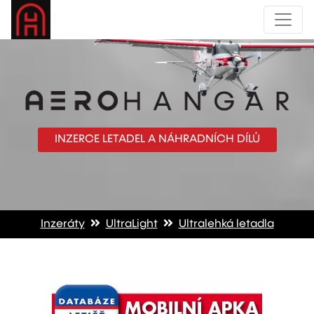
INZERCE LETADEL A NÁHRADNÍCH DÍLŮ
Inzeráty
UltraLight
Ultralehká letadla