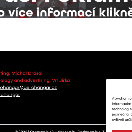
ting: Michal Drásal
logy and advertising: Vít Jirka
rohangar@aerohangar.cz
rohangar
Abychom pos
informacím o
technologie
jedinečná I
ovlivnit urči