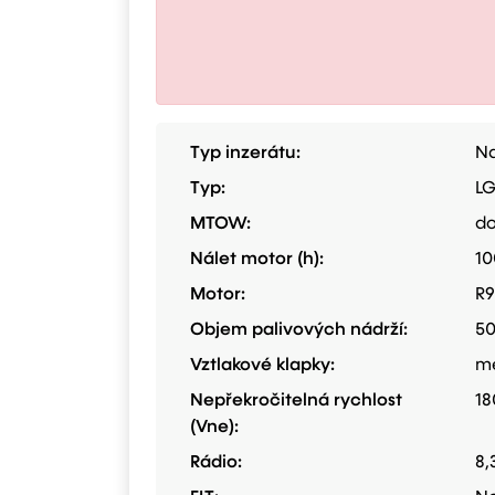
Typ inzerátu:
Na
Typ:
LG
MTOW:
do
Nálet motor (h):
10
Motor:
R9
Objem palivových nádrží:
5
Vztlakové klapky:
m
Nepřekročitelná rychlost
18
(Vne):
Rádio:
8,