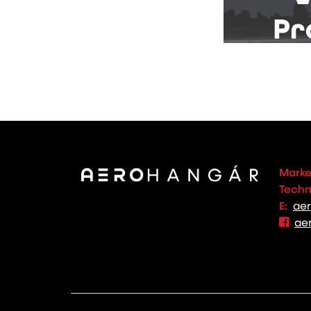
Marke
Techno
E:
ae
ae