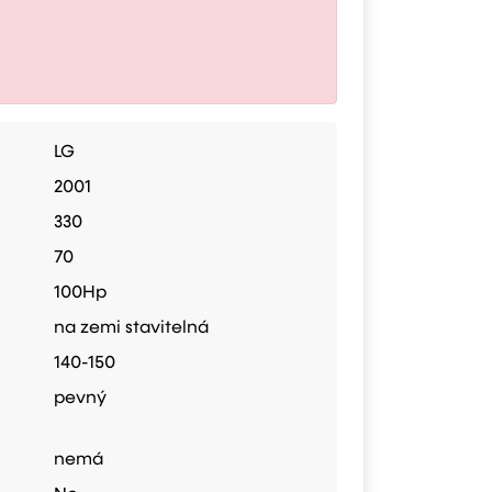
LG
2001
330
70
100Hp
na zemi stavitelná
140-150
pevný
nemá