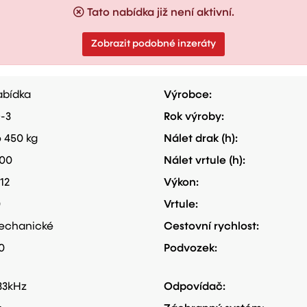
Tato nabídka již není aktivní.
Zobrazit podobné inzeráty
bídka
Výrobce:
-3
Rok výroby:
 450 kg
Nálet drak (h):
00
Nálet vrtule (h):
12
Výkon:
0
Vrtule:
echanické
Cestovní rychlost:
0
Podvozek:
33kHz
Odpovídač: