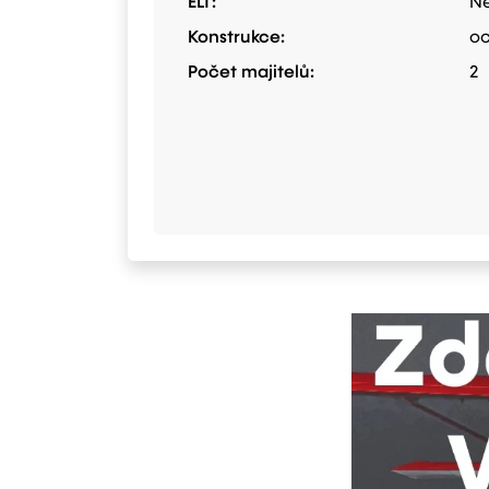
ELT:
N
Konstrukce:
oc
Počet majitelů:
2