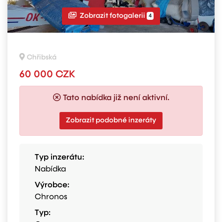
Zobrazit fotogalerii
4
Chřibská
60 000 CZK
Tato nabídka již není aktivní.
Zobrazit podobné inzeráty
Typ inzerátu:
Nabídka
Výrobce:
Chronos
Typ: