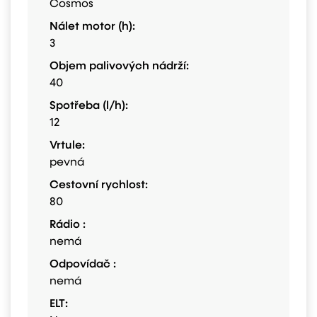
Cosmos
Nálet motor (h):
3
Objem palivových nádrží:
40
Spotřeba (l/h):
12
Vrtule:
pevná
Cestovní rychlost:
80
Rádio :
nemá
Odpovídač :
nemá
ELT: