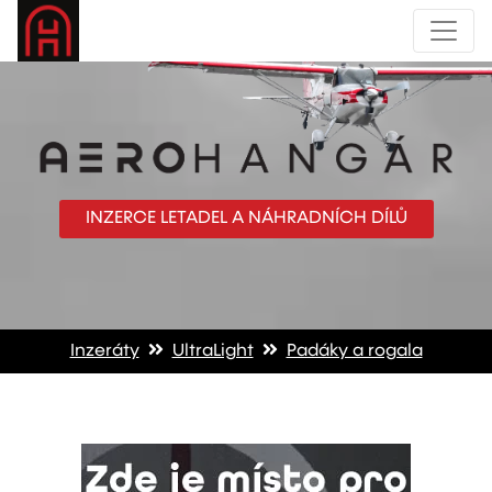
INZERCE LETADEL A NÁHRADNÍCH DÍLŮ
Inzeráty
UltraLight
Padáky a rogala