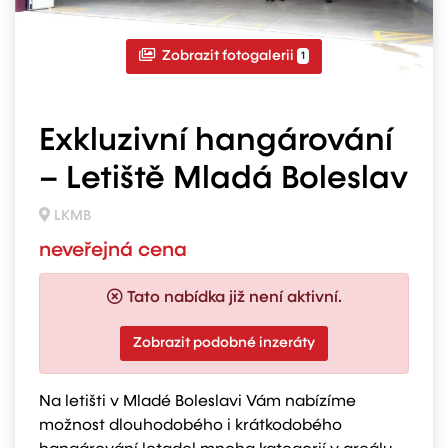
Zobrazit fotogalerii
1
Exkluzivní hangárování
– Letiště Mladá Boleslav
LKMB
neveřejná cena
Tato nabídka již není aktivní.
Zobrazit podobné inzeráty
Na letišti v Mladé Boleslavi Vám nabízíme
možnost dlouhodobého i krátkodobého