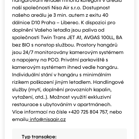
hangárování letadel mnoha kategorií v areálu
naší společnosti Nisa Air s.r.o. Dostupnost
našeho areálu je 3 min. autem z exitu 40
dálnice D10 Praha – Liberec. K dispozici pro
doplnění Vašeho letadla jsou paliva od
společnosti Twin Trans JET A1, AVGAS 100LL, BA
bez BIO s nonstop službou. Prostory hangárů
jsou 24/7 monitorovány kamerovým systémem
a napojeny na PCO. Privátní parkoviště s
kamerovým systémem ihned vedle hangáru.
Individuální stání v hangáru s minimálním
rizikem poškození jiným letadlem. Handlingové
služby (mytí, doplnění provozních kapalin,
vytažení, atd..). Možnost využití exkluzivní
restaurace s ubytováním v apartmánech.
Více informací na čísle +420 725 804 757, nebo
emailu
info@nisaair.cz
Typ transakce: