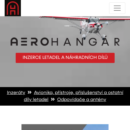
INZERCE LETADEL A NÁHRADNÍCH DÍLŮ
Inzeráty
Avionika, přístroje, příslušenství a ostatní
díly letadel
Odpovídače a antény