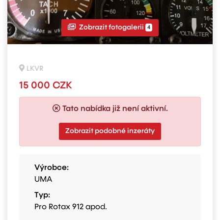
Zobrazit fotogalerii
4
LKVR
15 000 CZK
Tato nabídka již není aktivní.
Zobrazit podobné inzeráty
Výrobce:
UMA
Typ:
Pro Rotax 912 apod.