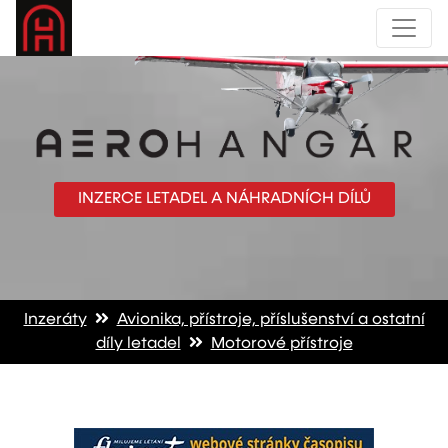
INZERCE LETADEL A NÁHRADNÍCH DÍLŮ
Inzeráty
Avionika, přístroje, příslušenství a ostatní
díly letadel
Motorové přístroje