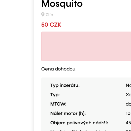
Mosquito
Zlín
50 CZK
Cena dohodou.
Typ inzerátu:
Na
Typ:
X
MTOW:
do
Nálet motor (h):
10
Objem palivových nádrží:
45