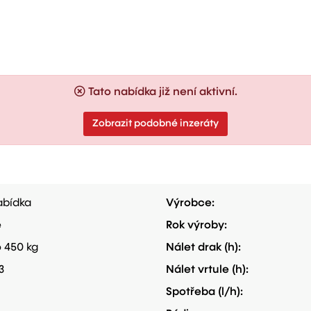
Tato nabídka již není aktivní.
Zobrazit podobné inzeráty
bídka
Výrobce:
e
Rok výroby:
 450 kg
Nálet drak (h):
3
Nálet vrtule (h):
Spotřeba (l/h):