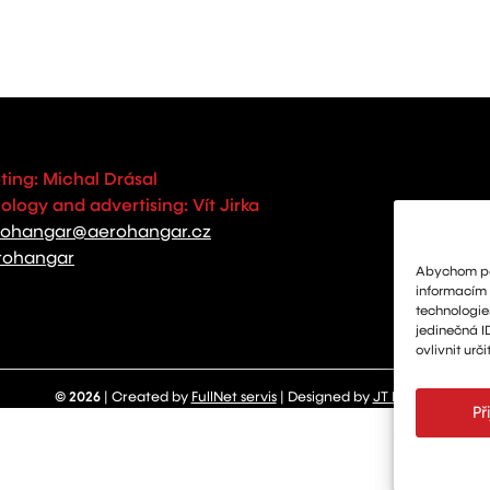
ting: Michal Drásal
logy and advertising: Vít Jirka
rohangar@aerohangar.cz
rohangar
Abychom pos
informacím o
technologie
jedinečná I
ovlivnit urči
© 2026
| Created by
FullNet servis
| Designed by
JT Design
Př