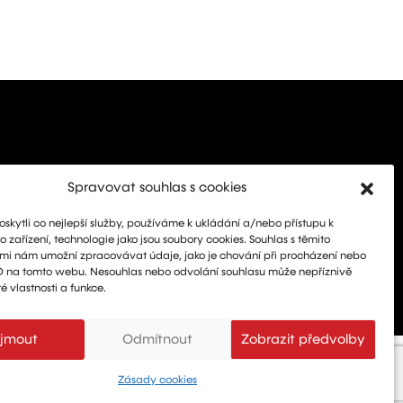
Spravovat souhlas s cookies
kytli co nejlepší služby, používáme k ukládání a/nebo přístupu k
 zařízení, technologie jako jsou soubory cookies. Souhlas s těmito
mi nám umožní zpracovávat údaje, jako je chování při procházení nebo
D na tomto webu. Nesouhlas nebo odvolání souhlasu může nepříznivě
té vlastnosti a funkce.
ijmout
Odmítnout
Zobrazit předvolby
Zásady cookies