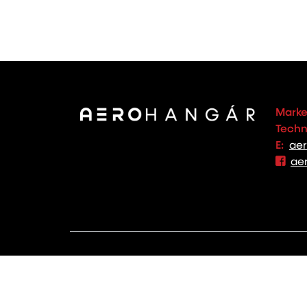
Marke
Techno
E:
ae
ae