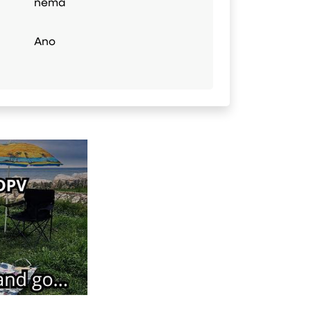
nemá
Ano