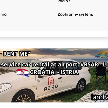
0
Rádio :
emá
Záchranný systém: