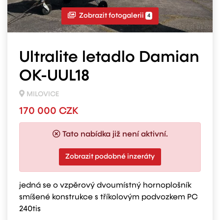
Zobrazit fotogalerii
4
Ultralite letadlo Damian
OK-UUL18
MILOVICE
170 000 CZK
Tato nabídka již není aktivní.
Zobrazit podobné inzeráty
jedná se o vzpěrový dvoumístný hornoplošník
smíšené konstrukce s tříkolovým podvozkem PC
240tis