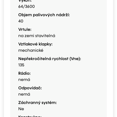
Výkon:
64/3600
Objem palivových nádrží:
40
Vrtule:
na zemi stavitelná
Vztlakové klapky:
mechanické
Nepřekročitelná rychlost (Vne):
135
Rádio:
nemá
Odpovídač:
nemá
Záchranný systém:
Ne