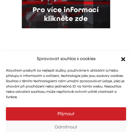
Spravovat souhlas s cookies
Abychom poskytli co nejlepší služby, používáme k ukládání a/nebo
přístupu k informacím o zařízení, technologie jako jsou soubory cookies.
Souhlas s těmito technologiemi nám umožní zpracovávat údaje, jako je
chování při procházení nebo jedinečná ID na tomto webu. Nesouhlas
nebo odvolání souhlasu může nepříznivě ovlivnit určité vlastnosti a
funkce.
Marketing: Michal Drásal
Technology and advertising: Vít Jirka
Přijmout
E:
aerohangar@aerohangar.cz
aerohangar
Odmítnout