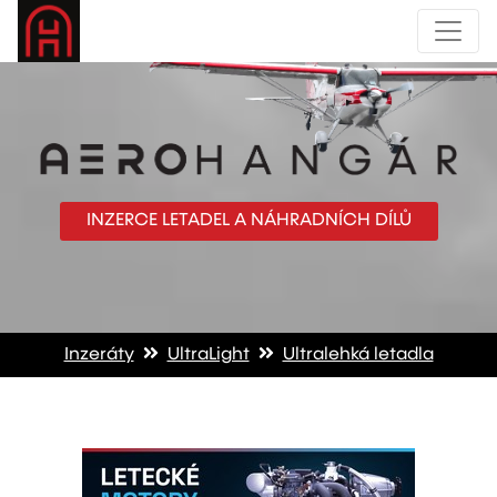
INZERCE LETADEL A NÁHRADNÍCH DÍLŮ
Inzeráty
UltraLight
Ultralehká letadla