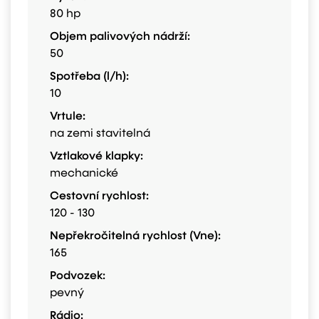
80 hp
Objem palivových nádrží:
50
Spotřeba (l/h):
10
Vrtule:
na zemi stavitelná
Vztlakové klapky:
mechanické
Cestovní rychlost:
120 - 130
Nepřekročitelná rychlost (Vne):
165
Podvozek:
pevný
Rádio: