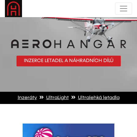
INZERCE LETADEL A NÁHRADNÍCH DÍLŮ
Inzeráty
UltraLight
Ultralehká letadla