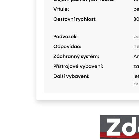
Vrtule:
p
Cestovní rychlost:
8
Podvozek:
p
Odpovídač:
n
Záchranný systém:
A
Přístrojové vybavení:
za
Další vybavení:
le
br