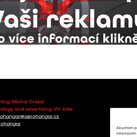
ting: Michal Drásal
logy and advertising: Vít Jirka
rohangar@aerohangar.cz
rohangar
Abychom pos
informacím o