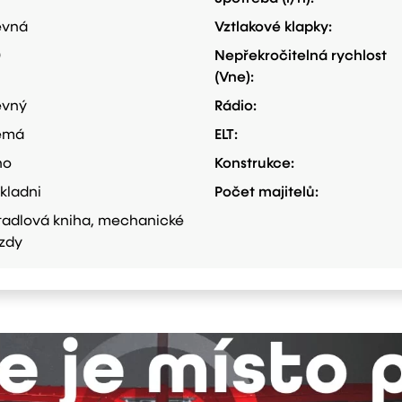
evná
Vztlakové klapky:
0
Nepřekročitelná rychlost
(Vne):
evný
Rádio:
emá
ELT:
no
Konstrukce:
kladni
Počet majitelů:
tadlová kniha, mechanické
zdy