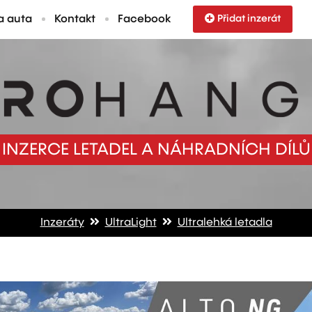
a auta
Kontakt
Facebook
Přidat inzerát
INZERCE LETADEL A NÁHRADNÍCH DÍLŮ
Inzeráty
UltraLight
Ultralehká letadla