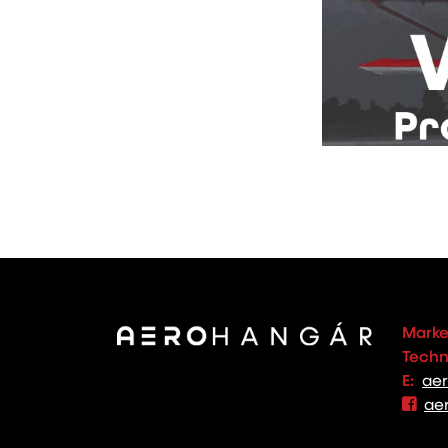
Marke
Techno
E:
ae
ae