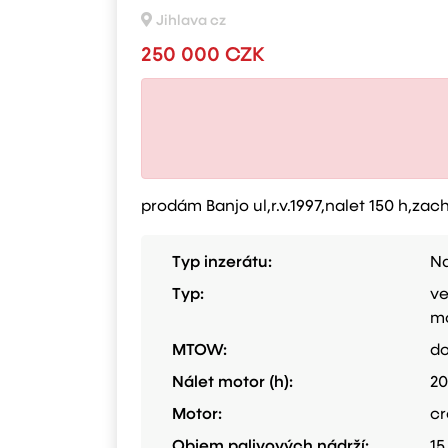
Jihlava cz
250 000 CZK
prodám Banjo ul,r.v.1997,nalet 150 h,za
Typ inzerátu:
Na
Typ:
ve
m
MTOW:
do
Nálet motor (h):
20
Motor:
cr
Objem palivových nádrží:
15