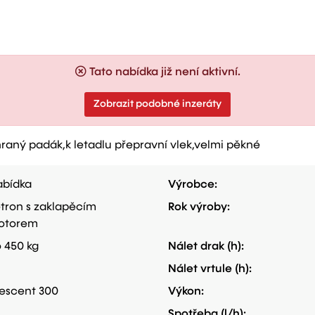
Tato nabídka již není aktivní.
Zobrazit podobné inzeráty
chraný padák,k letadlu přepravní vlek,velmi pěkné
bídka
Výrobce:
tron s zaklapěcím
Rok výroby:
otorem
 450 kg
Nálet drak (h):
Nálet vrtule (h):
escent 300
Výkon:
Spotřeba (l/h):