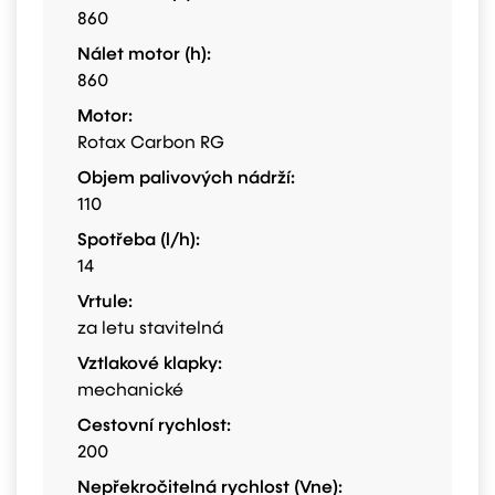
860
Nálet motor (h):
860
Motor:
Rotax Carbon RG
Objem palivových nádrží:
110
Spotřeba (l/h):
14
Vrtule:
za letu stavitelná
Vztlakové klapky:
mechanické
Cestovní rychlost:
200
Nepřekročitelná rychlost (Vne):