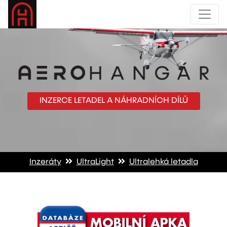
INZERCE LETADEL A NÁHRADNÍCH DÍLŮ
Inzeráty
UltraLight
Ultralehká letadla