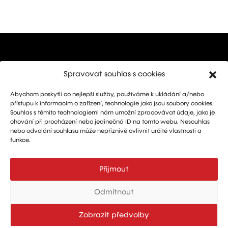
Spravovat souhlas s cookies
Abychom poskytli co nejlepší služby, používáme k ukládání a/nebo
Marketing: Michal Drásal
přístupu k informacím o zařízení, technologie jako jsou soubory cookies.
Technology and advertising: Vít Jirka
Souhlas s těmito technologiemi nám umožní zpracovávat údaje, jako je
chování při procházení nebo jedinečná ID na tomto webu. Nesouhlas
E:
aerohangar@aerohangar.cz
nebo odvolání souhlasu může nepříznivě ovlivnit určité vlastnosti a
aerohangar
funkce.
Přijmout
Odmítnout
© 2026
| Created by
FullNet servis
| Designed by
JT Design
Zobrazit předvolby