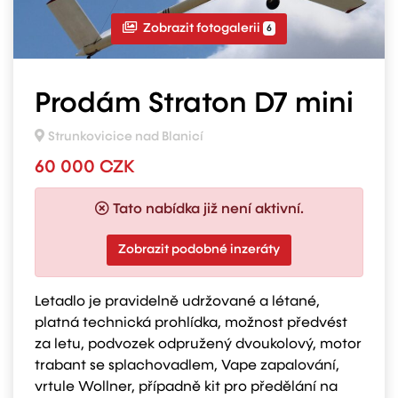
Zobrazit fotogalerii
6
Prodám Straton D7 mini
Strunkovicice nad Blanicí
60 000 CZK
Tato nabídka již není aktivní.
Zobrazit podobné inzeráty
Letadlo je pravidelně udržované a létané,
platná technická prohlídka, možnost předvést
za letu, podvozek odpružený dvoukolový, motor
trabant se splachovadlem, Vape zapalování,
vrtule Wollner, případně kit pro předělání na