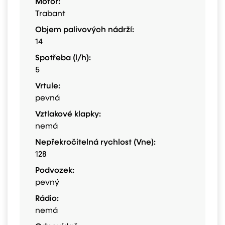
Motor:
Trabant
Objem palivových nádrží:
14
Spotřeba (l/h):
5
Vrtule:
pevná
Vztlakové klapky:
nemá
Nepřekročitelná rychlost (Vne):
128
Podvozek:
pevný
Rádio:
nemá