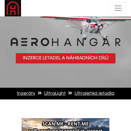
INZERCE LETADEL A NÁHRADNÍCH DÍLŮ
Inzeráty
UltraLight
Ultralehká letadla