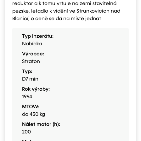
reduktor a k tomu vrtule na zemi stavitelná
pezske, letadlo k vidění ve Strunkovicich nad
Blanicí, o ceně se dá na místě jednat
Typ inzerátu:
Nabídka
Výrobce:
Straton
Typ:
D7 mini
Rok výroby:
1994
MTOW:
do 450 kg
Nálet motor (h):
200