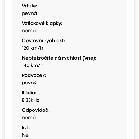
Vrtule:
pevná
Vztlakové klapky:
nemá
Cestovní rychlost:
120 km/h
Nepřekročitelná rychlost (Vne):
140 km/h
Podvozek:
pevný
Rádio:
8,33kHz
Odpovídač:
nemá
ELT:
Ne