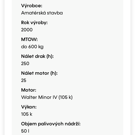
Výrobce:
Amatérská stavba
Rok výroby:
2000
MTOW:
do 600 kg
Nálet drak (h):
250
Nálet motor (h):
25
Motor:
Walter Minor IV (105 k)
Výkon:
105 k
Objem palivových nádrží:
50 l