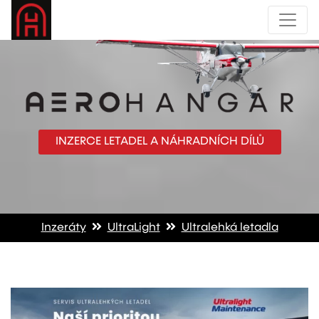
INZERCE LETADEL A NÁHRADNÍCH DÍLŮ
Inzeráty
UltraLight
Ultralehká letadla