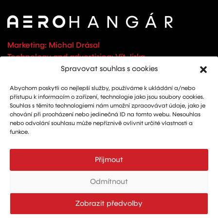
Marketing: Michal Drásal
Technology and advertising: Vít Jirka
E:
aerohangar@aerohangar.cz
Spravovat souhlas s cookies
aerohangar
Abychom poskytli co nejlepší služby, používáme k ukládání a/nebo
přístupu k informacím o zařízení, technologie jako jsou soubory cookies.
Souhlas s těmito technologiemi nám umožní zpracovávat údaje, jako je
chování při procházení nebo jedinečná ID na tomto webu. Nesouhlas
nebo odvolání souhlasu může nepříznivě ovlivnit určité vlastnosti a
funkce.
© 2026
| Created by
FullNet servis
| Designed by
JT Design
Přijmout
Odmítnout
Zobrazit předvolby