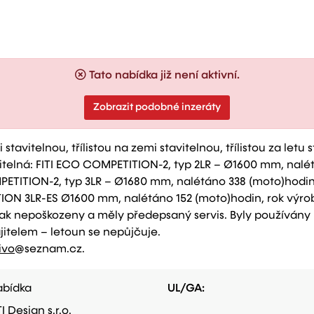
Tato nabídka již není aktivní.
Zobrazit podobné inzeráty
 stavitelnou, třílistou na zemi stavitelnou, třílistou za letu 
itelná: FITI ECO COMPETITION-2, typ 2LR – Ø1600 mm, nalét
MPETITION-2, typ 3LR – Ø1680 mm, nalétáno 338 (moto)hodin, r
TION 3LR-ES Ø1600 mm, nalétáno 152 (moto)hodin, rok výroby
nijak nepoškozeny a měly předepsaný servis. Byly použív
jitelem – letoun se nepůjčuje.
ivo
@seznam.cz.
bídka
UL/GA:
TI Design s.r.o.