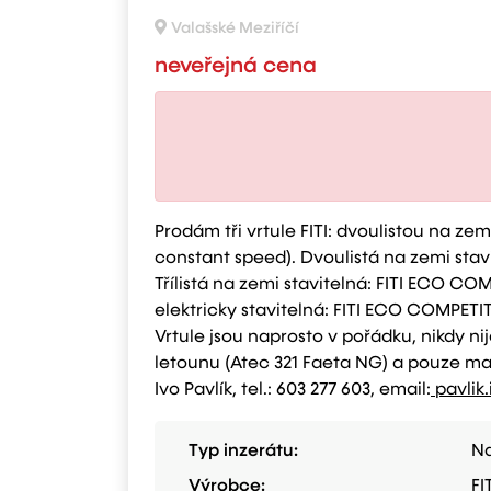
Valašské Meziříčí
neveřejná cena
Prodám tři vrtule FITI: dvoulistou na zemi
constant speed). Dvoulistá na zemi stav
Třílistá na zemi stavitelná: FITI ECO CO
elektricky stavitelná: FITI ECO COMPETI
Vrtule jsou naprosto v pořádku, nikdy 
letounu (Atec 321 Faeta NG) a pouze ma
Ivo Pavlík, tel.: 603 277 603, email:
pavlik.
Typ inzerátu:
Na
Výrobce:
FI