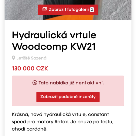
Zobrazit fotogalerii
2
Hydraulická vrtule
Woodcomp KW21
Letiště Sazená
130 000 CZK
Tato nabídka již není aktivní.
Zobrazit podobné inzeráty
Krásná, nová hydraulická vrtule, constant
speed pro motory Rotax. Je pouze po testu,
chodí parádně.