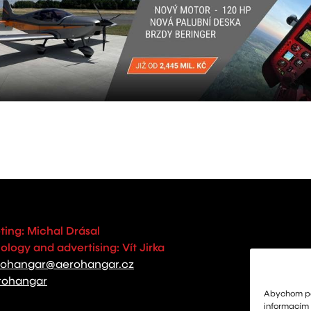
ting: Michal Drásal
logy and advertising: Vít Jirka
rohangar@aerohangar.cz
rohangar
Abychom pos
informacím o