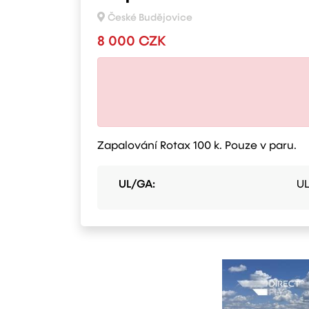
České Budějovice
8 000 CZK
Zapalování Rotax 100 k. Pouze v paru.
UL/GA:
UL