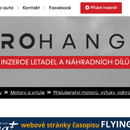
a auta
Kontakt
Facebook
Přidat inzerát
INZERCE LETADEL A NÁHRADNÍCH DÍLŮ
y
Motory a vrtule
Příslušenství motorů, výfuky, náhra