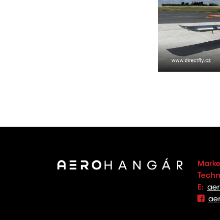
Marke
Techno
E:
ae
ae