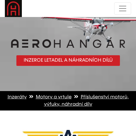
INZERCE LETADEL A NÁHRADNÍCH DÍLŮ
Inzeráty
Motory a vrtule
Příslušenství motorů,
výfuky, náhradní díly