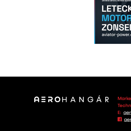
Marke
Techno
E:
ae
ae