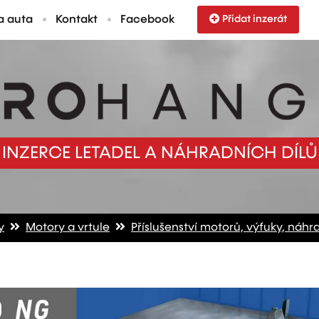
a auta
Kontakt
Facebook
Přidat inzerát
INZERCE LETADEL A NÁHRADNÍCH DÍLŮ
y
Motory a vrtule
Příslušenství motorů, výfuky, náhra