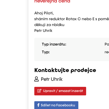
neveřejná cena
Ahoj Piloti,
sháním reduktor Rotax C nebo E s pomě
děkuji za nbídku
Petr Uhrík
Typ inzerátu:
Po
Typ:
re
Kontaktujte prodejce
Petr Uhrík
Upravit / smazat inzerát
Sdílet na Facebooku