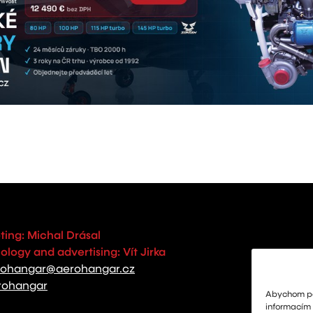
ting: Michal Drásal
logy and advertising: Vít Jirka
rohangar@aerohangar.cz
rohangar
Abychom pos
informacím o