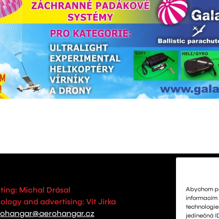
Abychom pos
ting: Michal Drásal
informacím o
logy and advertising: Vít Jirka
technologie
rohangar@aerohangar.cz
jedinečná I