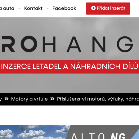
a auta
Kontakt
Facebook
Přidat inzerát
INZERCE LETADEL A NÁHRADNÍCH DÍLŮ
y
Motory a vrtule
Příslušenství motorů, výfuky, náhra