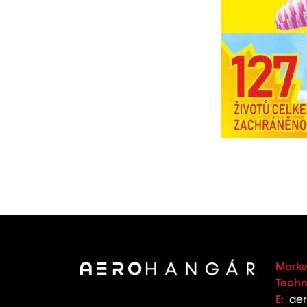
Marke
Techno
E:
ae