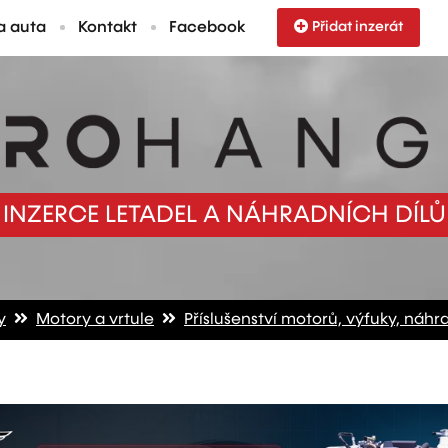
a auta
Kontakt
Facebook
Přidat inzerát
INZERCE LETADEL A NÁHRADNÍCH DÍLŮ
y
Motory a vrtule
Příslušenství motorů, výfuky, náhra