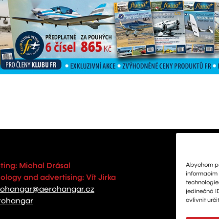
ting: Michal Drásal
Abychom pos
informacím o
logy and advertising: Vít Jirka
technologie
rohangar@aerohangar.cz
jedinečná I
rohangar
ovlivnit urči