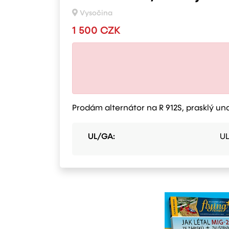
Vysočina
1 500 CZK
Prodám alternátor na R 912S, prasklý un
UL/GA:
UL