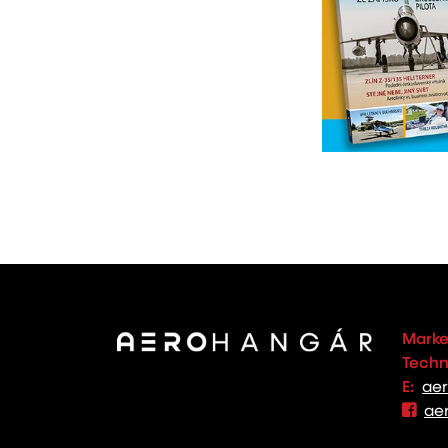
Marke
Techno
E:
ae
ae