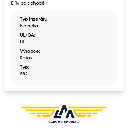
Díly po dohodě.
Typ inzerátu:
Nabídka
UL/GA:
UL
Výrobce:
Rotax
Typ:
582