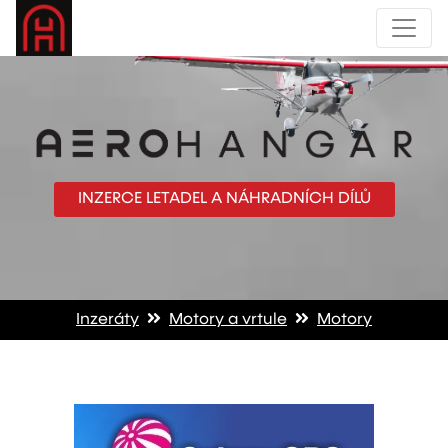
INZERCE LETADEL A NÁHRADNÍCH DÍLŮ
Inzeráty
Motory a vrtule
Motory