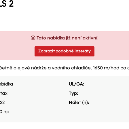
S 2
Tato nabídka již není aktivní.
Zobrazit podobné inzeráty
včetně olejové nádrže a vodního chladiče, 1650 m/hod po d
bídka
UL/GA:
tax
Typ:
22
Nálet (h):
0 hp