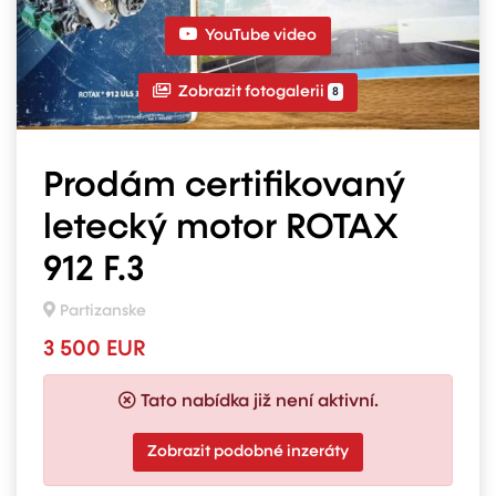
YouTube video
Zobrazit fotogalerii
8
Prodám certifikovaný
letecký motor ROTAX
912 F.3
Partizanske
3 500 EUR
Tato nabídka již není aktivní.
Zobrazit podobné inzeráty