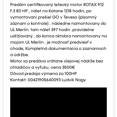
Predám certifikovaný letecký motor ROTAX 912
F.3 80 HP , nálet na Katane 1218 hodin, po
vymontovani prešiel GO v Teveso (písomný
záznam o kontrole) . následne namontovany do
UL Merlin. tam nálet 397 hodín .pravidelne
udržiavaný , do konca oktobra namontovany na
mojom UL Merlin . je možnosť predviesť v
chode, Kompletná dokumentacia o zaznamoch
a údržbe.
Motor sa predáva vrátane olejovej nádrže bez
chladičov a vyfuku. cena 3500€
Dôvod predaja výmena za 100HP
Kontakt: 00421905640093 Ludvik Nagy