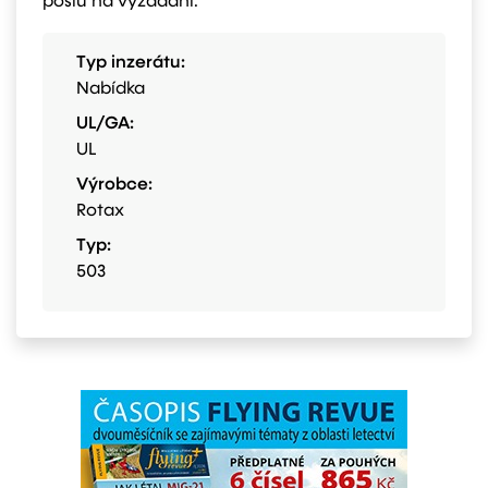
pošlu na vyžádání.
Typ inzerátu:
Nabídka
UL/GA:
UL
Výrobce:
Rotax
Typ:
503