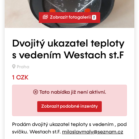
Zobrazit fotogalerii
2
Dvojitý ukazatel teploty
s vedením Westach st.F
Praha
1 CZK
Tato nabídka již není aktivní.
Zobrazit podobné inzeráty
Prodám dvojitý ukazatel teploty s vedením , pod
svíčku. Westach st.F.
miloslavmaly@seznam.cz