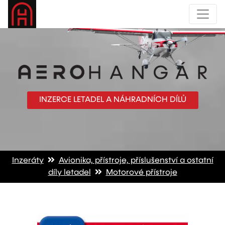
INZERCE LETADEL A NÁHRADNÍCH DÍLŮ
Inzeráty
Avionika, přístroje, příslušenství a ostatní
díly letadel
Motorové přístroje