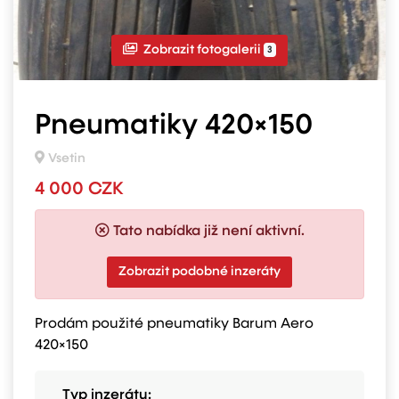
Zobrazit fotogalerii
3
Pneumatiky 420×150
Vsetin
4 000 CZK
Tato nabídka již není aktivní.
Zobrazit podobné inzeráty
Prodám použité pneumatiky Barum Aero
420×150
Typ inzerátu: